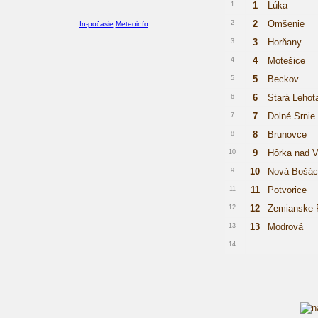
1
Lúka
1
2
Omšenie
2
In-počasie
Meteoinfo
3
Horňany
3
4
Motešice
4
5
Beckov
5
6
Stará Lehot
6
7
Dolné Srnie
7
8
Brunovce
8
9
Hôrka nad 
10
10
Nová Bošác
9
11
Potvorice
11
12
Zemianske 
12
13
Modrová
13
14