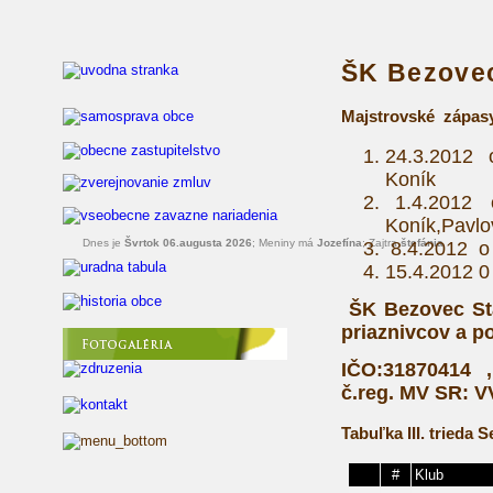
ŠK Bezovec
Majstrovské zápas
24.3.2012
Koník
1.4.2012 
Koník,Pavlo
Dnes je
Švrtok 06.augusta 2026
; Meniny má
Jozefí­na
; Zajtra
štefánia
8.4.2012 o
15.4.2012 
ŠK Bezovec Sta
priaznivcov a p
IČO:31870414 
č.reg. MV SR: V
Tabuľka III. trieda 
#
Klub